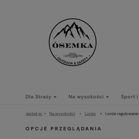
Dla Straży
Na wysokości
Sport 
Jesteś w:
»
Na wysokości
»
Lonże
»
Lonże regulowane
OPCJE PRZEGLĄDANIA