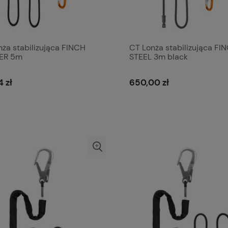
ża stabilizująca FINCH
CT Lonża stabilizująca FI
ER 5m
STEEL 3m black
4 zł
650,00 zł