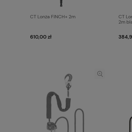
CT Lonża FINCH+ 2m
CT Lon
2m bl
610,00 zł
384,9