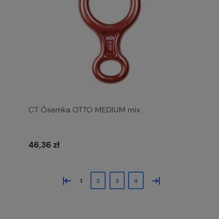
CT Ósemka OTTO MEDIUM mix
46,36 zł
«
»
1
2
3
4