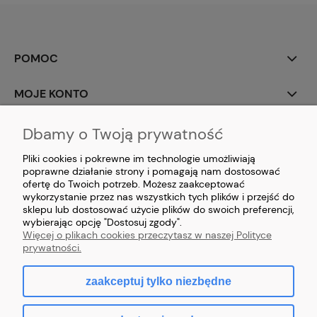
POMOC
MOJE KONTO
PŁATNOŚCI I DOSTAWA
Dbamy o Twoją prywatność
Pliki cookies i pokrewne im technologie umożliwiają
O NAS
poprawne działanie strony i pomagają nam dostosować
ofertę do Twoich potrzeb. Możesz zaakceptować
wykorzystanie przez nas wszystkich tych plików i przejść do
sklepu lub dostosować użycie plików do swoich preferencji,
wybierając opcję "Dostosuj zgody".
Więcej o plikach cookies przeczytasz w naszej Polityce
prywatności.
zaakceptuj tylko niezbędne
pokaż pełną wersję strony